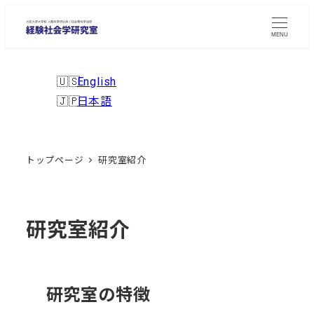
メ
イ
MENU
ン
コ
English
ン
日本語
テ
ン
ツ
トップページ
研究室紹介
へ
移
動
研究室紹介
研究室の特徴