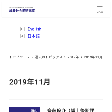
メ
イ
MENU
ン
コ
English
ン
日本語
テ
ン
ツ
トップページ
過去のトピックス
2019年
2019年11月
へ
移
動
2019年11月
齋藤僚介（博士後期課
国内