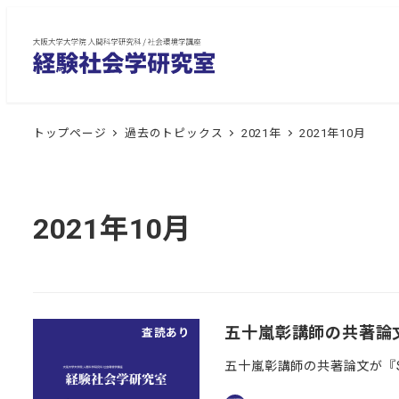
メ
イ
ン
コ
ン
トップページ
過去のトピックス
2021年
2021年10月
テ
ン
ツ
へ
2021年10月
移
動
五十嵐彰講師の共著論文が
査読あり
五十嵐彰講師の共著論文が『Soc