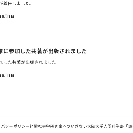
が着任しました。
年10月1日
筆に参加した共著が出版されました
加した共著が出版されました
年10月1日
イバシーポリシー
経験社会学研究室へのいざない
大阪大学人間科学部「調