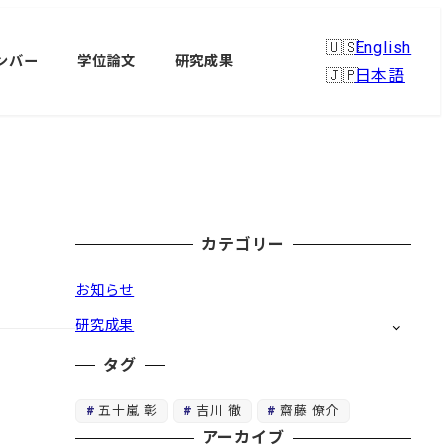
English
ンバー
学位論文
研究成果
日本語
カテゴリー
お知らせ
研究成果
タグ
五十嵐 彰
吉川 徹
齋藤 僚介
アーカイブ