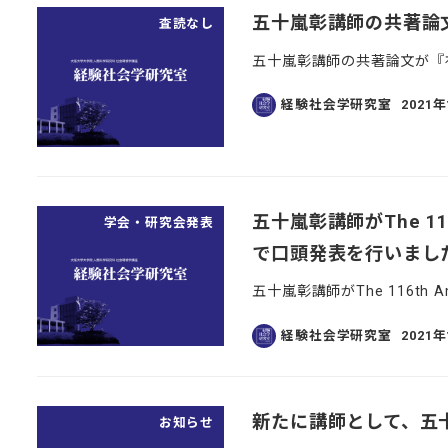
五十嵐彰講師の共著論
査読なし
五十嵐彰講師の共著論文が『
経験社会学研究室
2021
投稿日
五十嵐彰講師がThe 116th 
学会・研究会発表
で口頭発表を行いまし
五十嵐彰講師がThe 116th Ame
経験社会学研究室
2021
投稿日
新たに講師として、五
お知らせ