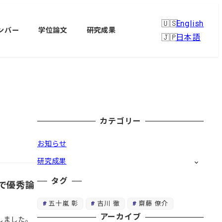
English
ンバー
学位論文
研究成果
日本語
カテゴリー
お知らせ
研究成果
タグ
で優秀論
五十嵐 彰
吉川 徹
齋藤 僚介
アーカイブ
しました。