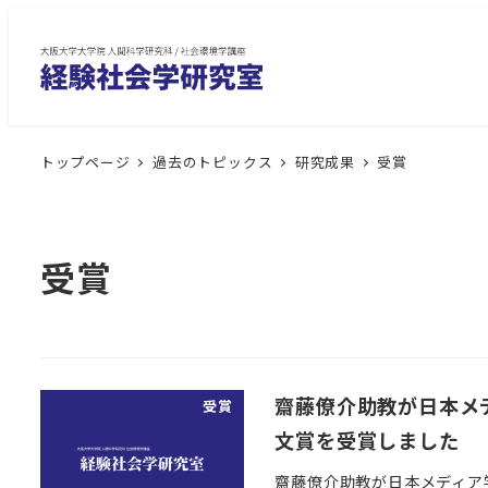
メ
イ
ン
コ
ン
トップページ
過去のトピックス
研究成果
受賞
テ
ン
ツ
へ
受賞
移
動
齋藤僚介助教が日本メ
受賞
文賞を受賞しました
齋藤僚介助教が日本メディア