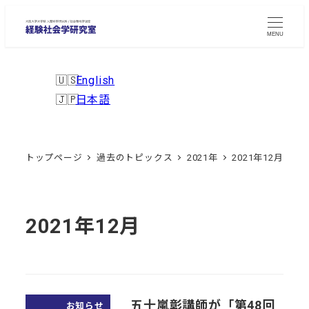
メ
イ
MENU
ン
コ
English
ン
日本語
テ
ン
ツ
トップページ
過去のトピックス
2021年
2021年12月
へ
移
動
2021年12月
五十嵐彰講師が「第48回
お知らせ