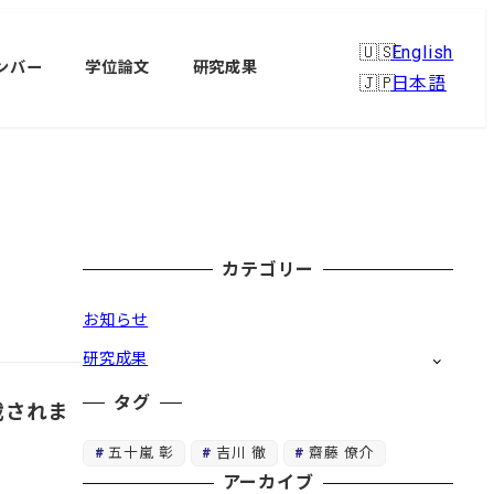
English
ンバー
学位論文
研究成果
日本語
カテゴリー
お知らせ
研究成果
タグ
掲載されま
五十嵐 彰
吉川 徹
齋藤 僚介
アーカイブ