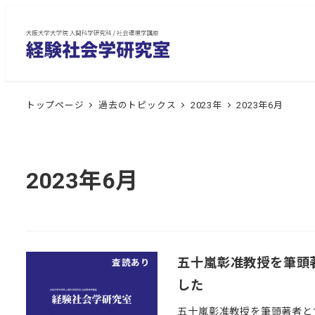
メ
イ
ン
コ
ン
トップページ
過去のトピックス
2023年
2023年6月
テ
ン
ツ
へ
2023年6月
移
動
五十嵐彰准教授を筆頭著者と
査読あり
した
五十嵐彰准教授を筆頭著者とする論文