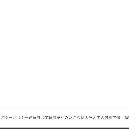
イバシーポリシー
経験社会学研究室へのいざない
大阪大学人間科学部「調