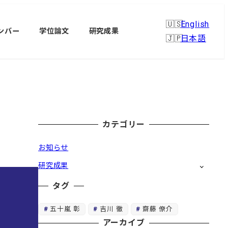
English
ンバー
学位論文
研究成果
日本語
カテゴリー
お知らせ
研究成果
タグ
五十嵐 彰
吉川 徹
齋藤 僚介
アーカイブ