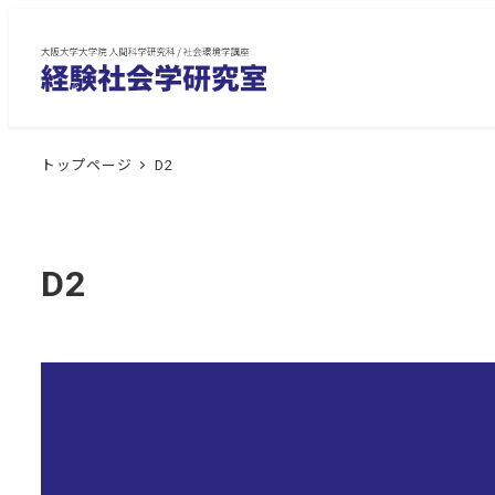
メ
イ
ン
コ
ン
トップページ
D2
テ
ン
ツ
へ
D2
移
動