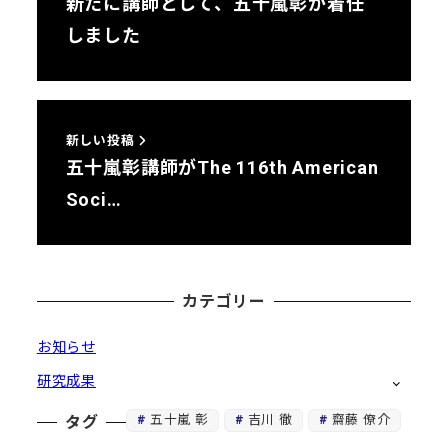
新たに講師として、五十嵐彰が着任
しました
新しい投稿
五十嵐彰講師がThe 116th American
Soci…
カテゴリー
お知らせ
研究成果
五十嵐 彰
吉川 徹
齋藤 僚介
タグ