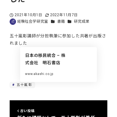
2021年10月1日
2022年11月7日
投稿日
更新日
カテゴリー
カテゴリー
経験社会学研究室
書籍
研究成果
著
者
五十嵐彰講師が分担執筆に参加した共著が出版さ
れました
日本の移民統合 – 株
式会社 明石書店
www.akashi.co.jp
五十嵐 彰
古い投稿