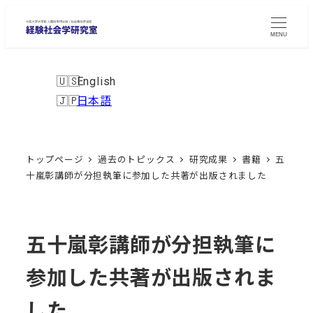
メ
イ
MENU
ン
コ
English
ン
日本語
テ
ン
ツ
トップページ
過去のトピックス
研究成果
書籍
五
へ
十嵐彰講師が分担執筆に参加した共著が出版されました
移
動
五十嵐彰講師が分担執筆に
参加した共著が出版されま
した