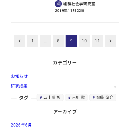
経験社会学研究室
2019年11月22日
投稿日
投
1
…
8
9
10
11
稿
カテゴリー
の
ペ
お知らせ
研究成果
ー
五十嵐 彰
吉川 徹
齋藤 僚介
タグ
ジ
送
アーカイブ
り
2026年6月