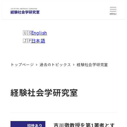
メ
イ
MENU
ン
コ
English
ン
日本語
テ
ン
ツ
トップページ
過去のトピックス
経験社会学研究室
へ
移
動
経験社会学研究室
吉川徹教授を第1著者とす
招待あり