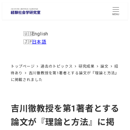
メ
イ
MENU
ン
コ
English
ン
日本語
テ
ン
ツ
トップページ
過去のトピックス
研究成果
論文
招
へ
待あり
吉川徹教授を第1著者とする論文が『理論と方法』
移
に掲載されました
動
吉川徹教授を第1著者とする
論文が『理論と方法』に掲