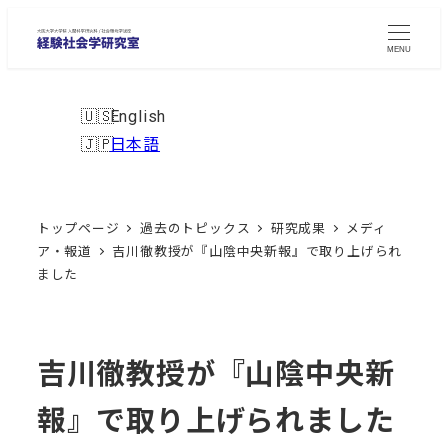
メ
イ
MENU
ン
コ
English
ン
日本語
テ
ン
ツ
トップページ
過去のトピックス
研究成果
メディ
へ
ア・報道
吉川徹教授が『山陰中央新報』で取り上げられ
移
ました
動
吉川徹教授が『山陰中央新
報』で取り上げられました