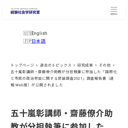
メ
イ
MENU
ン
コ
English
ン
日本語
テ
ン
ツ
トップページ
過去のトピックス
研究成果
その他
へ
五十嵐彰講師・齋藤僚介助教が分担執筆に参加した「国際化
移
と市民の政治参加に関する世論調査2021」調査報告書（速
報:Web版）が公開されました
動
五十嵐彰講師・齋藤僚介助
教が分担執筆に参加した