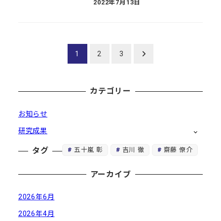
2022年7月13日
投稿日
投
1
2
3
稿
カテゴリー
の
ペ
お知らせ
研究成果
ー
五十嵐 彰
吉川 徹
齋藤 僚介
タグ
ジ
送
アーカイブ
り
2026年6月
2026年4月