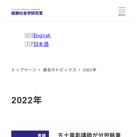
メ
イ
MENU
ン
コ
English
ン
日本語
テ
ン
ツ
トップページ
過去のトピックス
2022年
へ
移
動
2022年
五十嵐彰講師が分担執筆
書籍