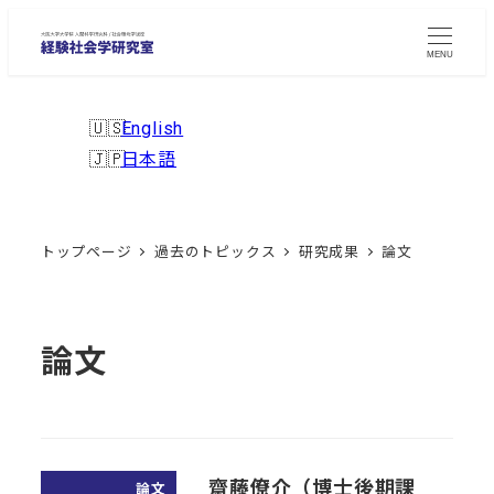
メ
イ
MENU
ン
コ
English
ン
日本語
テ
ン
ツ
トップページ
過去のトピックス
研究成果
論文
へ
移
動
論文
齋藤僚介（博士後期課
論文