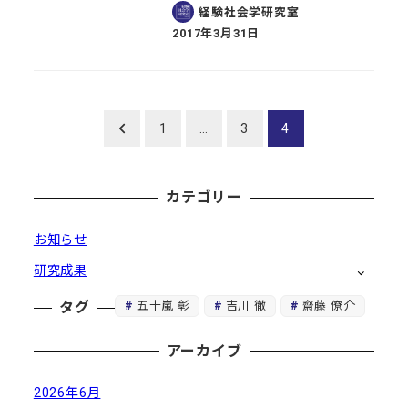
経験社会学研究室
2017年3月31日
投稿日
投
1
…
3
4
稿
カテゴリー
の
ペ
お知らせ
研究成果
ー
五十嵐 彰
吉川 徹
齋藤 僚介
タグ
ジ
送
アーカイブ
り
2026年6月