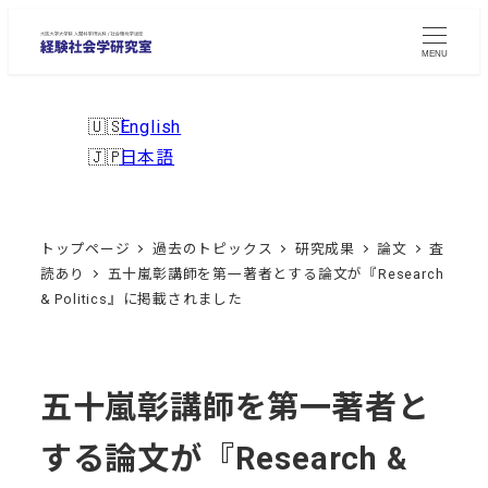
メ
イ
MENU
ン
コ
English
ン
日本語
テ
ン
ツ
トップページ
過去のトピックス
研究成果
論文
査
へ
読あり
五十嵐彰講師を第一著者とする論文が『Research
移
& Politics』に掲載されました
動
五十嵐彰講師を第一著者と
する論文が『Research &