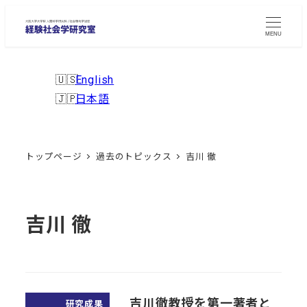
メ
イ
MENU
ン
コ
English
ン
日本語
テ
ン
ツ
トップページ
過去のトピックス
吉川 徹
へ
移
動
吉川 徹
吉川徹教授を第一著者と
研究成果