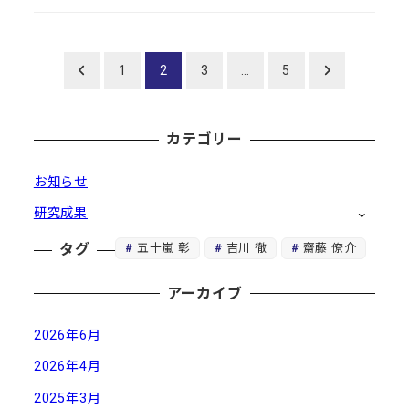
投
1
2
3
…
5
稿
カテゴリー
の
ペ
お知らせ
研究成果
ー
五十嵐 彰
吉川 徹
齋藤 僚介
タグ
ジ
送
アーカイブ
り
2026年6月
2026年4月
2025年3月