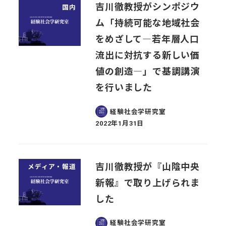
吉川徹教授がシンポジウ
国内
ム「持続可能な地域社会
をめざして―若年層人口
流出に対抗する新しい価
値の創造―」で基調講演
を行いました
経験社会学研究室
2022年1月31日
投稿日
吉川徹教授が『山陰中央
メディア・報道
新報』で取り上げられま
した
経験社会学研究室